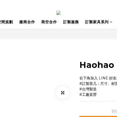
空間規劃
建商合作
商空合作
訂製服務
訂製家具系列
Haohao
右下角加入 LINE 好
#訂製茶几：尺寸、材
#台灣製造
#工廠直營
若