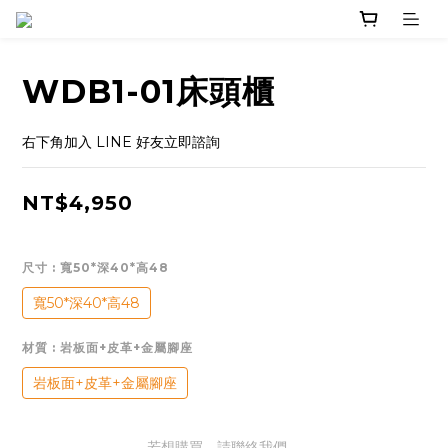
WDB1-01床頭櫃
右下角加入 LINE 好友立即諮詢
NT$4,950
尺寸
: 寬50*深40*高48
寬50*深40*高48
材質
: 岩板面+皮革+金屬腳座
岩板面+皮革+金屬腳座
若想購買，請聯絡我們。